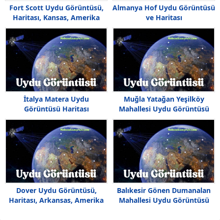
Fort Scott Uydu Görüntüsü,
Almanya Hof Uydu Görüntüsü
Haritası, Kansas, Amerika
ve Haritası
İtalya Matera Uydu
Muğla Yatağan Yeşilköy
Görüntüsü Haritası
Mahallesi Uydu Görüntüsü
Dover Uydu Görüntüsü,
Balıkesir Gönen Dumanalan
Haritası, Arkansas, Amerika
Mahallesi Uydu Görüntüsü