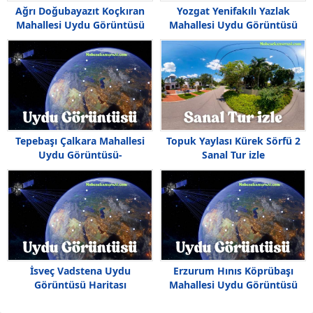
Ağrı Doğubayazıt Koçkıran
Yozgat Yenifakılı Yazlak
Mahallesi Uydu Görüntüsü
Mahallesi Uydu Görüntüsü
Haritası
Haritası
Tepebaşı Çalkara Mahallesi
Topuk Yaylası Kürek Sörfü 2
Uydu Görüntüsü-
Sanal Tur izle
Haritası,Çalkara Nerede
İsveç Vadstena Uydu
Erzurum Hınıs Köprübaşı
Görüntüsü Haritası
Mahallesi Uydu Görüntüsü
Haritası