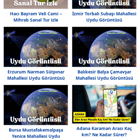
Hacı Bayram Veli Cami –
İzmir Torbalı Subaşı Mahallesi
Mihrab Sanal Tur izle
Uydu Görüntüsü
Erzurum Narman Sütpınar
Balıkesir Balya Çamavşar
Mahallesi Uydu Görüntüsü
Mahallesi Uydu Görüntüsü
Haritası
Adana Karaman Arası Kaç
Bursa Mustafakemalpaşa
km? Ne Kadar Sürer?
Yenice Mahallesi Uydu