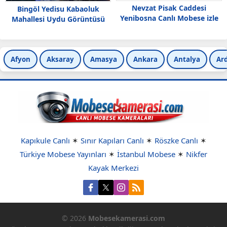
Nevzat Pisak Caddesi
Bingöl Yedisu Kabaoluk
Yenibosna Canlı Mobese izle
Mahallesi Uydu Görüntüsü
Haritası
Afyon
Aksaray
Amasya
Ankara
Antalya
Ar
Kapıkule Canlı
✶
Sınır Kapıları Canlı
✶
Röszke Canlı
✶
Türkiye Mobese Yayınları
✶
İstanbul Mobese
✶
Nikfer
Kayak Merkezi
© 2026
Mobesekamerasi.com