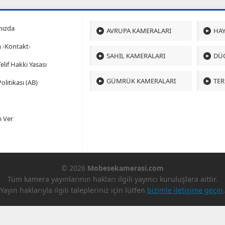
mızda
AVRUPA KAMERALARI
HAY
m -Kontakt-
SAHIL KAMERALARI
DÜ
 Telif Hakki Yasası
GÜMRÜK KAMERALARI
TER
olitikası (AB)
 Ver
© 2026
Mobesekamerasi.com
Tüm kamera yayınlarının hakları ilgili yayıncı kuruluşlara aittir.
Yayın haklarıyla ilgili talepleriniz için lütfen
bizimle iletişime geçin
.