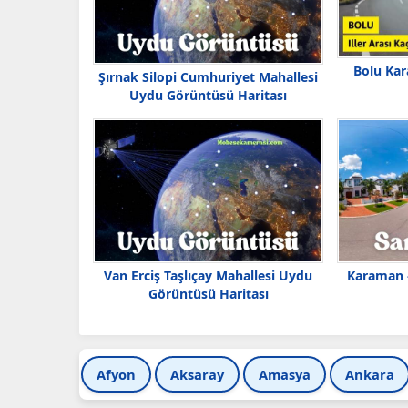
Bolu Kar
Şırnak Silopi Cumhuriyet Mahallesi
Uydu Görüntüsü Haritası
Van Erciş Taşlıçay Mahallesi Uydu
Karaman –
Görüntüsü Haritası
Afyon
Aksaray
Amasya
Ankara