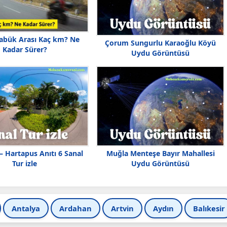
abük Arası Kaç km? Ne
Çorum Sungurlu Karaoğlu Köyü
Kadar Sürer?
Uydu Görüntüsü
 Hartapus Anıtı 6 Sanal
Muğla Menteşe Bayır Mahallesi
Tur izle
Uydu Görüntüsü
Antalya
Ardahan
Artvin
Aydın
Balıkesir