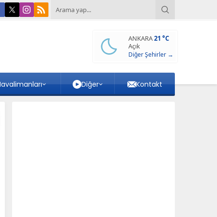
ANKARA
21 °C
Açık
Diğer Şehirler →
avalimanları
Diğer
Kontakt