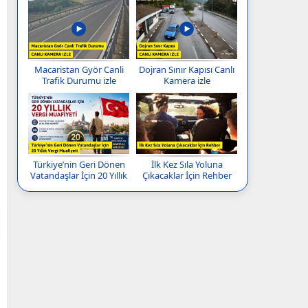
Macaristan Györ Canli
Dojran Sınır Kapısı Canlı
Trafik Durumu izle
Kamera izle
Türkiye’nin Geri Dönen
İlk Kez Sıla Yoluna
Vatandaşlar İçin 20 Yıllık
Çıkacaklar İçin Rehber
Vergi Muafiyeti