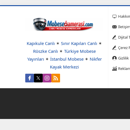
Hakkı
Iletişi
Dijital
Kapıkule Canlı
✶
Sınır Kapıları Canlı
✶
Çerez P
Röszke Canlı
✶
Türkiye Mobese
Gizlilik
Yayınları
✶
İstanbul Mobese
✶
Nikfer
Kayak Merkezi
Reklam