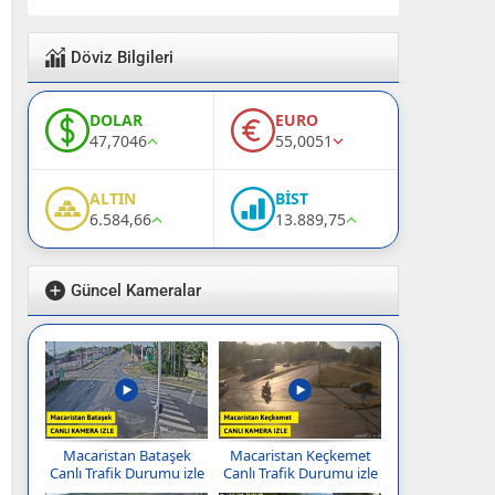
Döviz Bilgileri
DOLAR
EURO
47,7046
55,0051
ALTIN
BİST
6.584,66
13.889,75
Güncel Kameralar
Macaristan Bataşek
Macaristan Keçkemet
Canlı Trafik Durumu izle
Canlı Trafik Durumu izle