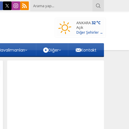
ANKARA
32 °C
Açık
Diğer Şehirler →
avalimanları
Diğer
Kontakt