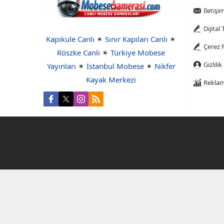
Iletişi
Dijital
Kapıkule Canlı
✶
Sınır Kapıları Canlı
✶
Çerez P
Röszke Canlı
✶
Türkiye Mobese
Gizlilik
Yayınları
✶
İstanbul Mobese
✶
Nikfer
Kayak Merkezi
Reklam