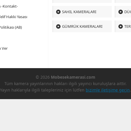
m -Kontakt-
SAHIL KAMERALARI
DÜ
 Telif Hakki Yasası
GÜMRÜK KAMERALARI
TER
olitikası (AB)
 Ver
© 2026
Mobesekamerasi.com
Tüm kamera yayınlarının hakları ilgili yayıncı kuruluşlara aittir.
Yayın haklarıyla ilgili talepleriniz için lütfen
bizimle iletişime geçin
.