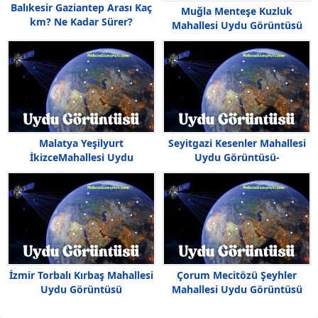
Balıkesir Gaziantep Arası Kaç
Muğla Menteşe Kuzluk
km? Ne Kadar Sürer?
Mahallesi Uydu Görüntüsü
Malatya Yeşilyurt
Seyitgazi Kesenler Mahallesi
İkizceMahallesi Uydu
Uydu Görüntüsü-
Görüntüsü Haritası
Haritası,Kesenler Nerede
İzmir Torbalı Kırbaş Mahallesi
Çorum Mecitözü Şeyhler
Uydu Görüntüsü
Mahallesi Uydu Görüntüsü