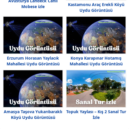
Avusturya Landeck Canlı
Kastamonu Araç Erekli Köyü
Mobese izle
Uydu Görüntüsü
Erzurum Horasan Yaylacık
Konya Karapınar Hotamış
Mahallesi Uydu Görüntüsü
Mahallesi Uydu Görüntüsü
Haritası
Haritası
Amasya Taşova Yukarıbaraklı
Topuk Yaylası – Kış 2 Sanal Tur
Köyü Uydu Görüntüsü
İzle