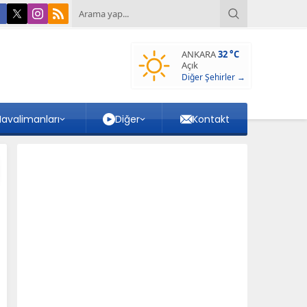
ANKARA
32 °C
Açık
Diğer Şehirler →
avalimanları
Diğer
Kontakt