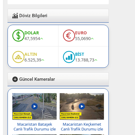
Döviz Bilgileri
DOLAR
EURO
47,5954
55,0690
ALTIN
BİST
6.525,39
13.788,73
Güncel Kameralar
Macaristan Bataşek
Macaristan Keçkemet
Canlı Trafik Durumu izle
Canlı Trafik Durumu izle