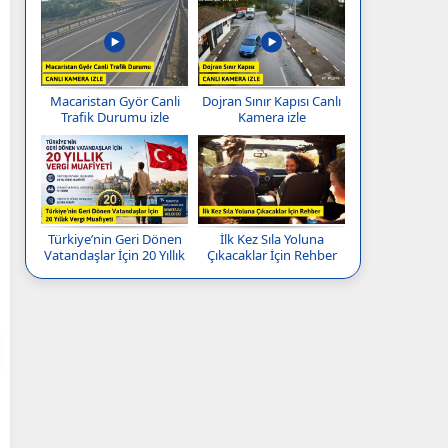
Macaristan Györ Canli
Dojran Sınır Kapısı Canlı
Trafik Durumu izle
Kamera izle
Türkiye’nin Geri Dönen
İlk Kez Sıla Yoluna
Vatandaşlar İçin 20 Yıllık
Çıkacaklar İçin Rehber
Vergi Muafiyeti