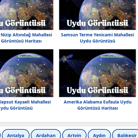
Nizip Altındağ Mahallesi
Samsun Terme Yenicami Mahallesi
Görüntüsü Haritası
Uydu Görüntüsü
 Kepsut Kayaeli Mahallesi
Amerika Alabama Eufaula Uydu
ydu Görüntüsü
Görüntüsü Haritası
Antalya
Ardahan
Artvin
Aydın
Balıkesir