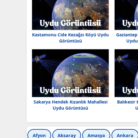
Kastamonu Cide Kezağzı Köyü Uydu
Gaziantep 
Görüntüsü
Uydu 
Sakarya Hendek Kızanlık Mahallesi
Balıkesir
Uydu Görüntüsü
U
Afyon
Aksaray
Amasya
Ankara