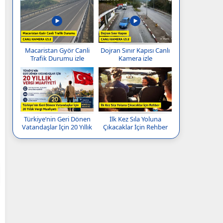
Macaristan Györ Canli
Dojran Sınır Kapısı Canlı
Trafik Durumu izle
Kamera izle
Türkiye’nin Geri Dönen
İlk Kez Sıla Yoluna
Vatandaşlar İçin 20 Yıllık
Çıkacaklar İçin Rehber
Vergi Muafiyeti