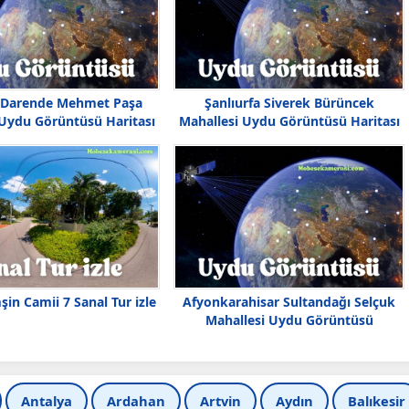
 Darende Mehmet Paşa
Şanlıurfa Siverek Bürüncek
 Uydu Görüntüsü Haritası
Mahallesi Uydu Görüntüsü Haritası
şin Camii 7 Sanal Tur izle
Afyonkarahisar Sultandağı Selçuk
Mahallesi Uydu Görüntüsü
Antalya
Ardahan
Artvin
Aydın
Balıkesir