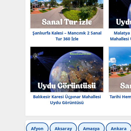
Şanlıurfa Kalesi – Mancınık 2 Sanal
Malatya
Tur 360 İzle
Mahallesi
Balıkesir Karesi Üçpınar Mahallesi
Tarihi Hem
Uydu Görüntüsü
Afyon
Aksaray
Amasya
Ankara