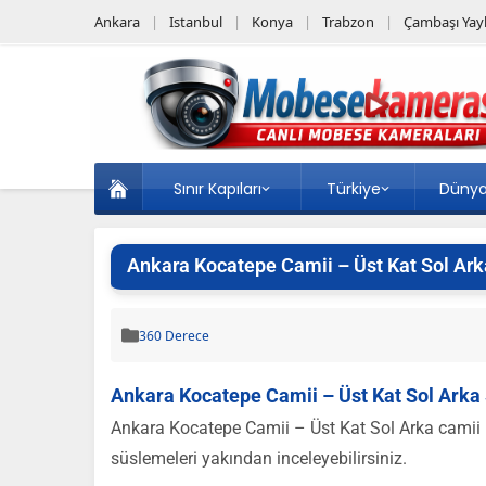
Ankara
Istanbul
Konya
Trabzon
Çambaşı Yayl
Sınır Kapıları
Türkiye
Düny
Ankara Kocatepe Camii – Üst Kat Sol Arka
360 Derece
Ankara Kocatepe Camii – Üst Kat Sol Arka 
Ankara Kocatepe Camii – Üst Kat Sol Arka camii iç
süslemeleri yakından inceleyebilirsiniz.