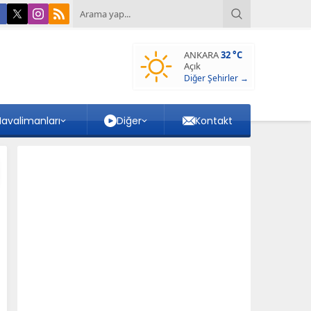
ANKARA
32 °C
Açık
Diğer Şehirler →
avalimanları
Diğer
Kontakt