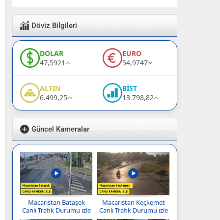
Döviz Bilgileri
DOLAR
EURO
47,5921
54,9747
ALTIN
BİST
6.499,25
13.798,82
Güncel Kameralar
Macaristan Bataşek
Macaristan Keçkemet
Canlı Trafik Durumu izle
Canlı Trafik Durumu izle