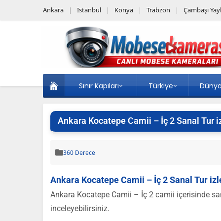
Ankara
Istanbul
Konya
Trabzon
Çambaşı Yayl
Sınır Kapıları
Türkiye
Düny
Ankara Kocatepe Camii – İç 2 Sanal Tur i
360 Derece
Ankara Kocatepe Camii – İç 2 Sanal Tur izl
Ankara Kocatepe Camii – İç 2 camii içerisinde san
inceleyebilirsiniz.