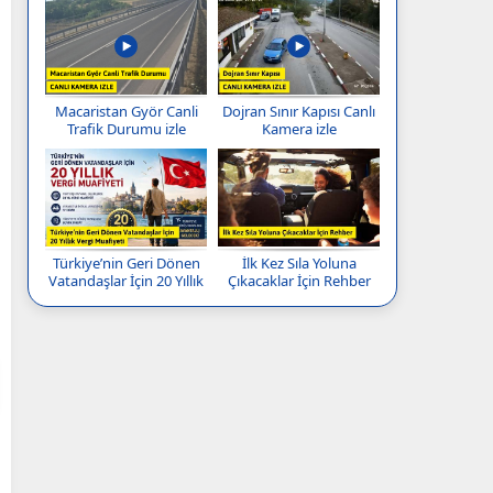
Macaristan Györ Canli
Dojran Sınır Kapısı Canlı
Trafik Durumu izle
Kamera izle
Türkiye’nin Geri Dönen
İlk Kez Sıla Yoluna
Vatandaşlar İçin 20 Yıllık
Çıkacaklar İçin Rehber
Vergi Muafiyeti