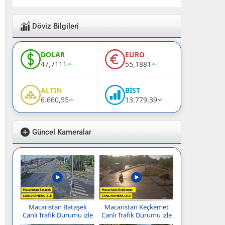
Döviz Bilgileri
DOLAR
EURO
47,7111
55,1881
ALTIN
BİST
6.660,55
13.779,39
Güncel Kameralar
Macaristan Bataşek
Macaristan Keçkemet
Canlı Trafik Durumu izle
Canlı Trafik Durumu izle