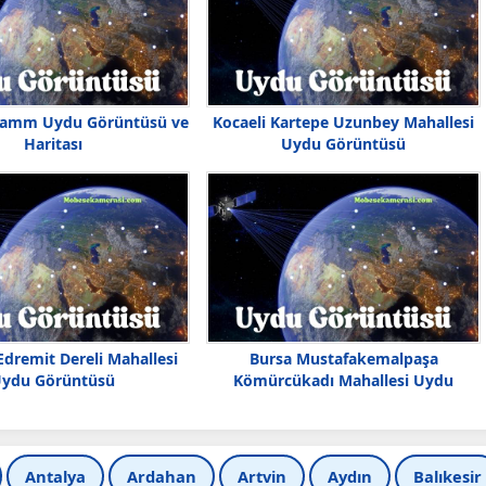
amm Uydu Görüntüsü ve
Kocaeli Kartepe Uzunbey Mahallesi
Haritası
Uydu Görüntüsü
 Edremit Dereli Mahallesi
Bursa Mustafakemalpaşa
ydu Görüntüsü
Kömürcükadı Mahallesi Uydu
Görüntüsü
Antalya
Ardahan
Artvin
Aydın
Balıkesir