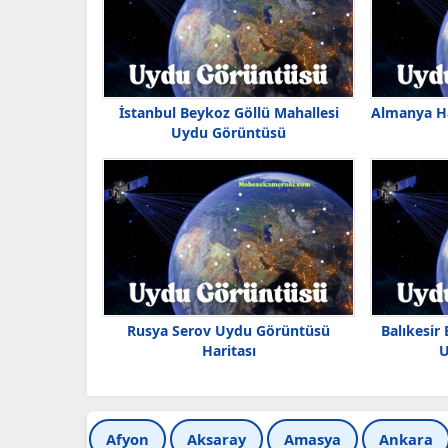
İstanbul Beykoz Göllü Mahallesi
Almanya H
Uydu Görüntüsü
Rusya Serov Uydu Görüntüsü
Balıkesir
Haritası
U
Afyon
Aksaray
Amasya
Ankara