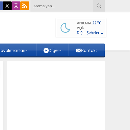
ANKARA
22 °C
Açık
Diğer Şehirler →
avalimanları
Diğer
Kontakt