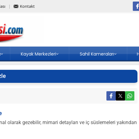
ası
Kontakt
a
Kayak Merkezleri
Sahil Kameraları
H
zle
e
al olarak gezebilir, mimari detayları ve iç süslemeleri yakından