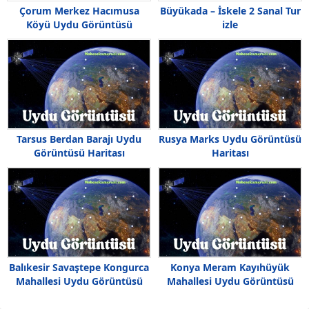
Çorum Merkez Hacımusa
Büyükada – İskele 2 Sanal Tur
Köyü Uydu Görüntüsü
izle
Tarsus Berdan Barajı Uydu
Rusya Marks Uydu Görüntüsü
Görüntüsü Haritası
Haritası
Balıkesir Savaştepe Kongurca
Konya Meram Kayıhüyük
Mahallesi Uydu Görüntüsü
Mahallesi Uydu Görüntüsü
Haritası