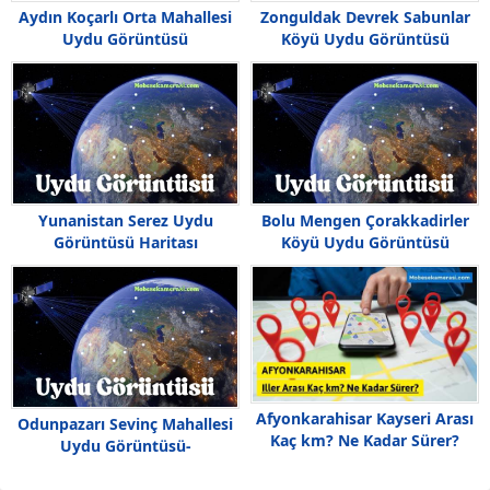
Aydın Koçarlı Orta Mahallesi
Zonguldak Devrek Sabunlar
Uydu Görüntüsü
Köyü Uydu Görüntüsü
Yunanistan Serez Uydu
Bolu Mengen Çorakkadirler
Görüntüsü Haritası
Köyü Uydu Görüntüsü
Afyonkarahisar Kayseri Arası
Odunpazarı Sevinç Mahallesi
Kaç km? Ne Kadar Sürer?
Uydu Görüntüsü-
Haritası,Sevinç Nerede