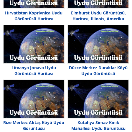
Hırvatistan Koprivnica Uydu
Elmhurst Uydu Görüntüsü,
Görüntüsü Haritası
Haritası, Illinois, Amerika
Litvanya Jonava Uydu
Düzce Merkez Duraklar Köyü
Görüntüsü Haritası
Uydu Görüntüsü
Rize Merkez Aktaş Köyü Uydu
Kütahya Simav Kınık
Görüntüsü
Mahallesi Uydu Görüntüsü