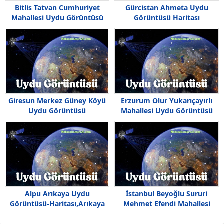
Bitlis Tatvan Cumhuriyet
Gürcistan Ahmeta Uydu
Mahallesi Uydu Görüntüsü
Görüntüsü Haritası
Haritası
Giresun Merkez Güney Köyü
Erzurum Olur Yukarıçayırlı
Uydu Görüntüsü
Mahallesi Uydu Görüntüsü
Haritası
Alpu Arıkaya Uydu
İstanbul Beyoğlu Sururi
Görüntüsü-Haritası,Arıkaya
Mehmet Efendi Mahallesi
Nerede
Uydu Görüntüsü