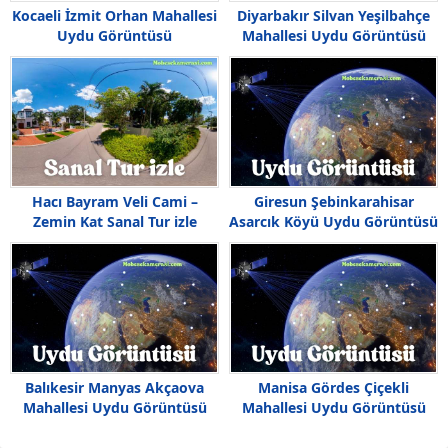
Kocaeli İzmit Orhan Mahallesi
Diyarbakır Silvan Yeşilbahçe
Uydu Görüntüsü
Mahallesi Uydu Görüntüsü
Haritası
Hacı Bayram Veli Cami –
Giresun Şebinkarahisar
Zemin Kat Sanal Tur izle
Asarcık Köyü Uydu Görüntüsü
Balıkesir Manyas Akçaova
Manisa Gördes Çiçekli
Mahallesi Uydu Görüntüsü
Mahallesi Uydu Görüntüsü