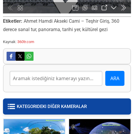
Etiketler:
Ahmet Hamdi Akseki Cami – Teşhir Giriş, 360
derece sanal tur, panorama, tarihi yer, kültürel gezi
Kaynak:
360tr.com
KATEGORIDEKI DİĞER KAMERALAR