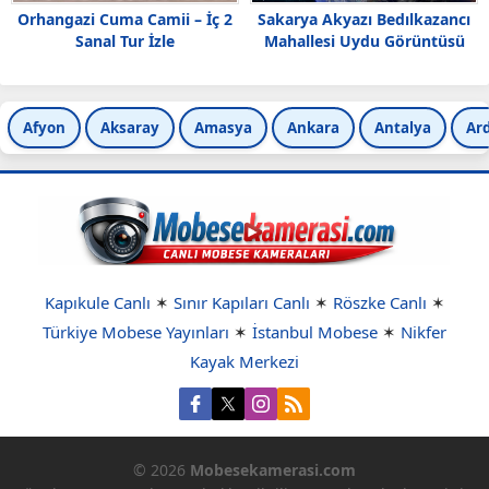
Orhangazi Cuma Camii – İç 2
Sakarya Akyazı Bedılkazancı
Sanal Tur İzle
Mahallesi Uydu Görüntüsü
Afyon
Aksaray
Amasya
Ankara
Antalya
Ar
Kapıkule Canlı
✶
Sınır Kapıları Canlı
✶
Röszke Canlı
✶
Türkiye Mobese Yayınları
✶
İstanbul Mobese
✶
Nikfer
Kayak Merkezi
© 2026
Mobesekamerasi.com