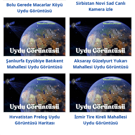
Sirbistan Novi Sad Canlı
Bolu Gerede Macarlar Köyü
Kamera izle
Uydu Görüntüsü
Şanlıurfa Eyyübiye Batıkent
Aksaray Güzelyurt Yukarı
Mahallesi Uydu Görüntüsü
Mahallesi Uydu Görüntüsü
Haritası
Haritası
Hırvatistan Prelog Uydu
İzmir Tire Kireli Mahallesi
Görüntüsü Haritası
Uydu Görüntüsü