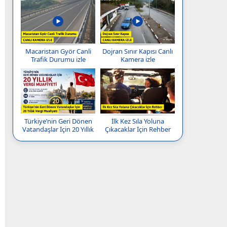
Macaristan Györ Canli
Dojran Sınır Kapısı Canlı
Trafik Durumu izle
Kamera izle
Türkiye’nin Geri Dönen
İlk Kez Sıla Yoluna
Vatandaşlar İçin 20 Yıllık
Çıkacaklar İçin Rehber
Vergi Muafiyeti