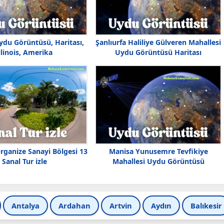
ydu Görüntüsü, Haritası,
Şanlıurfa Haliliye Gülveren Mahallesi
llinois, Amerika
Uydu Görüntüsü Haritası
ganize Sanayi Bölgesi 13
Manisa Yunusemre Tevfikiye
Sanal Tur izle
Mahallesi Uydu Görüntüsü
Antalya
Ardahan
Artvin
Aydın
Balıkesir