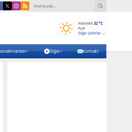
ANKARA
32 °C
Açık
Diğer Şehirler →
avalimanları
Diğer
Kontakt