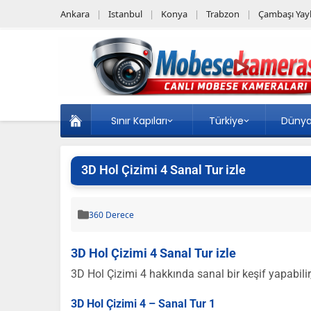
Ankara
Istanbul
Konya
Trabzon
Çambaşı Yayl
Sınır Kapıları
Türkiye
Düny
3D Hol Çizimi 4 Sanal Tur izle
360 Derece
3D Hol Çizimi 4 Sanal Tur izle
3D Hol Çizimi 4 hakkında sanal bir keşif yapabilir,
3D Hol Çizimi 4 – Sanal Tur 1