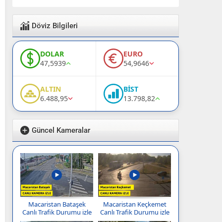
Döviz Bilgileri
DOLAR
EURO
47,5939
54,9646
ALTIN
BİST
6.488,95
13.798,82
Güncel Kameralar
Macaristan Bataşek
Macaristan Keçkemet
Canlı Trafik Durumu izle
Canlı Trafik Durumu izle