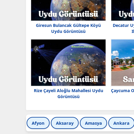
Giresun Bulancak Gültepe Köyü
Decatur U
Uydu Görüntüsü
I
Rize Çayeli Aloğlu Mahallesi Uydu
Çaycuma Or
Görüntüsü
Afyon
Aksaray
Amasya
Ankara