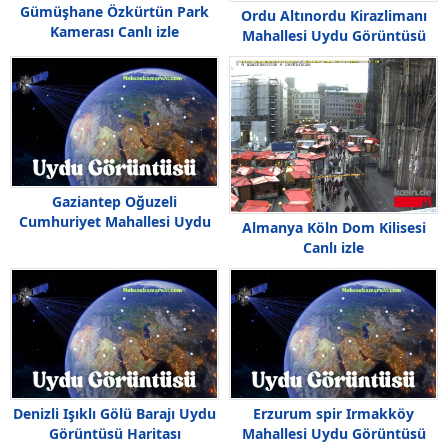
Gümüşhane Özkürtün Park
Ordu Altınordu Kirazlimanı
Kamerası Canlı izle
Mahallesi Uydu Görüntüsü
Gaziantep Oğuzeli
Cumhuriyet Mahallesi Uydu
Almanya Köln Dom Kilisesi
Görüntüsü Haritası
Canlı izle
Denizli Işıklı Gölü Barajı Uydu
Erzurum spir Irmakköy
Görüntüsü Haritası
Mahallesi Uydu Görüntüsü