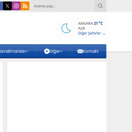
ANKARA
21 °C
Açık
Diğer Şehirler →
avalimanları
Diğer
Kontakt