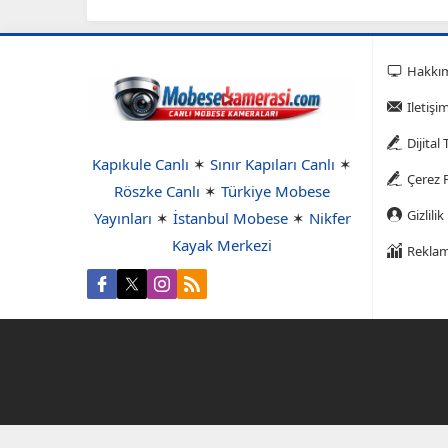
Hakkı
Iletişi
Dijital
Kapıkule Canlı
✶
Sınır Kapıları Canlı
✶
Çerez P
Röszke Canlı
✶
Türkiye Mobese
Gizlilik
Yayınları
✶
İstanbul Mobese
✶
Nikfer
Kayak Merkezi
Reklam