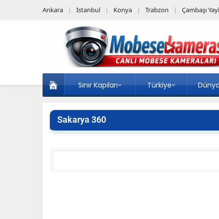
Ankara
Istanbul
Konya
Trabzon
Çambaşı Yayl
Sınır Kapıları
Türkiye
Düny
Sakarya 360