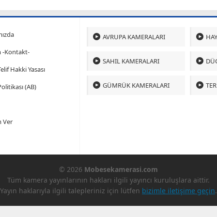
mızda
AVRUPA KAMERALARI
HAY
m -Kontakt-
SAHIL KAMERALARI
DÜ
 Telif Hakki Yasası
GÜMRÜK KAMERALARI
TER
olitikası (AB)
 Ver
© 2026
Mobesekamerasi.com
Tüm kamera yayınlarının hakları ilgili yayıncı kuruluşlara aittir.
Yayın haklarıyla ilgili talepleriniz için lütfen
bizimle iletişime geçin
.