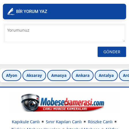
BİR YORUM YAZ
Afyon
Aksaray
Amasya
Ankara
Antalya
Ar
Kapıkule Canlı
✶
Sınır Kapıları Canlı
✶
Röszke Canlı
✶