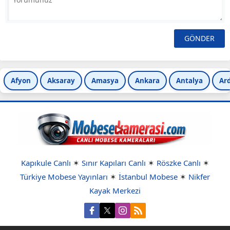
Afyon
Aksaray
Amasya
Ankara
Antalya
Ar
Kapıkule Canlı
✶
Sınır Kapıları Canlı
✶
Röszke Canlı
✶
Türkiye Mobese Yayınları
✶
İstanbul Mobese
✶
Nikfer
Kayak Merkezi