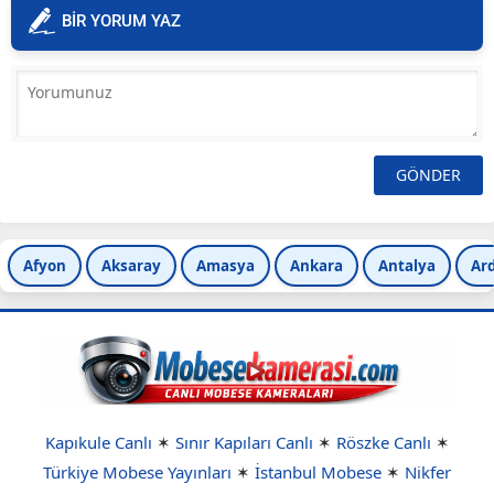
BİR YORUM YAZ
Afyon
Aksaray
Amasya
Ankara
Antalya
Ar
Kapıkule Canlı
✶
Sınır Kapıları Canlı
✶
Röszke Canlı
✶
Türkiye Mobese Yayınları
✶
İstanbul Mobese
✶
Nikfer