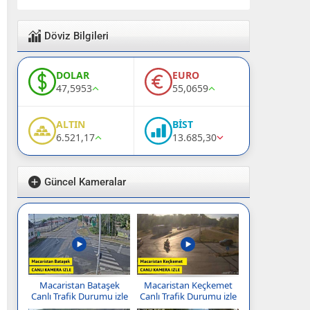
Döviz Bilgileri
DOLAR
EURO
47,5953
55,0659
ALTIN
BİST
6.521,17
13.685,30
Güncel Kameralar
Macaristan Bataşek
Macaristan Keçkemet
Canlı Trafik Durumu izle
Canlı Trafik Durumu izle