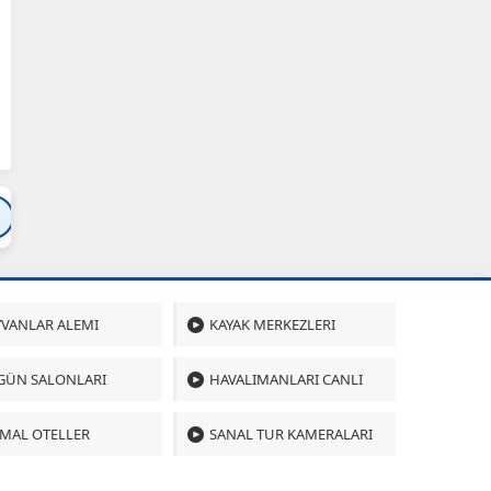
Bartın
Bursa
Çanakkale
Çankırı
Çoru
VANLAR ALEMI
KAYAK MERKEZLERI
GÜN SALONLARI
HAVALIMANLARI CANLI
MAL OTELLER
SANAL TUR KAMERALARI