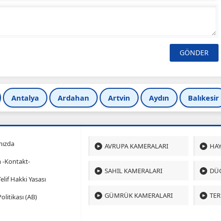
Antalya
Ardahan
Artvin
Aydın
Balıkesir
mızda
AVRUPA KAMERALARI
HAY
m -Kontakt-
SAHIL KAMERALARI
DÜ
 Telif Hakki Yasası
GÜMRÜK KAMERALARI
TER
olitikası (AB)