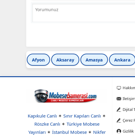
Afyon
Aksaray
Amasya
Ankara
Hakkı
Iletişi
Dijital
Kapıkule Canlı
✶
Sınır Kapıları Canlı
✶
Çerez P
Röszke Canlı
✶
Türkiye Mobese
Gizlilik
Yayınları
✶
İstanbul Mobese
✶
Nikfer