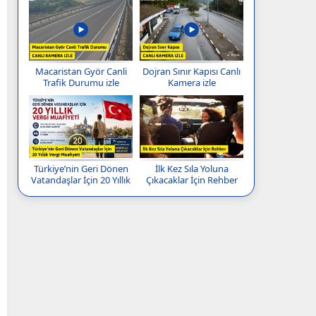
Macaristan Györ Canli
Dojran Sınır Kapısı Canlı
Trafik Durumu izle
Kamera izle
Türkiye’nin Geri Dönen
İlk Kez Sıla Yoluna
Vatandaşlar İçin 20 Yıllık
Çıkacaklar İçin Rehber
Vergi Muafiyeti