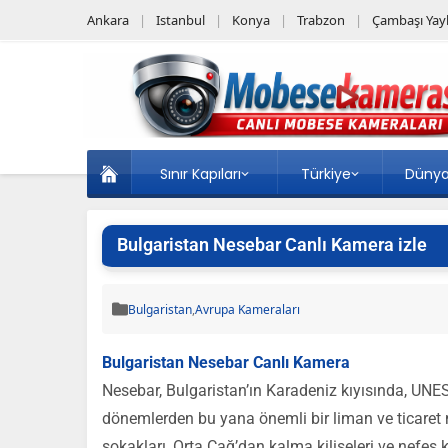
Ankara
Istanbul
Konya
Trabzon
Çambaşı Yayl
Sınır Kapıları
Türkiye
Düny
Bulgaristan Nesebar Canlı Kamera izle
Bulgaristan
,
Avrupa Kameraları
Bulgaristan Nesebar Canlı Kamera
Nesebar, Bulgaristan’ın Karadeniz kıyısında, UNESC
dönemlerden bu yana önemli bir liman ve ticaret 
sokakları, Orta Çağ’dan kalma kiliseleri ve nefes 