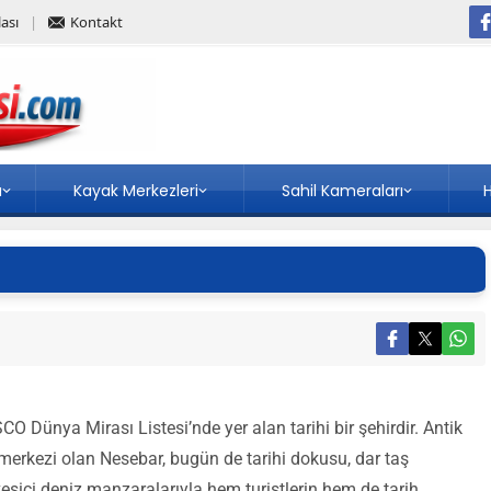
ası
Kontakt
a
Kayak Merkezleri
Sahil Kameraları
H
O Dünya Mirası Listesi’nde yer alan tarihi bir şehirdir. Antik
merkezi olan Nesebar, bugün de tarihi dokusu, dar taş
kesici deniz manzaralarıyla hem turistlerin hem de tarih