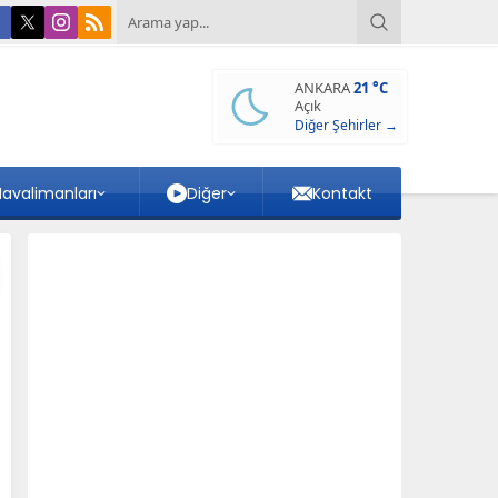
ANKARA
21 °C
Açık
Diğer Şehirler →
avalimanları
Diğer
Kontakt